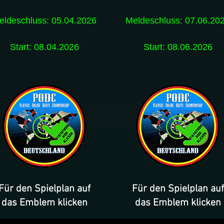
eldeschluss: 05.04.2026
Meldeschluss: 07.06.20
Start: 08.04.2026
Start: 08.06.2026
Für den Spielplan auf
Für den Spielplan auf
das Emblem klicken
das Emblem klicken