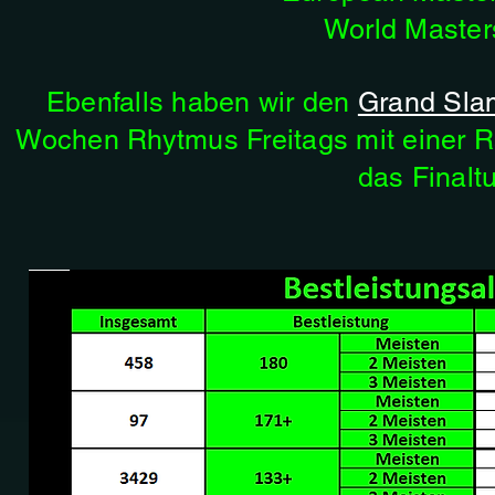
World Master
Ebenfalls haben wir den
Grand Sla
Wochen Rhytmus Freitags mit einer Ra
das Finaltu