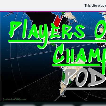
This site was
Players O
Champ
POD