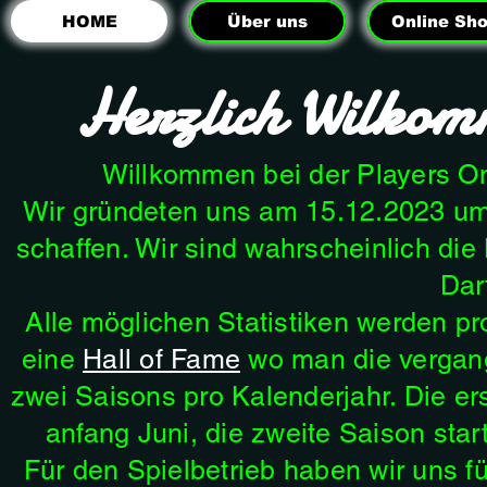
HOME
Über uns
Online Sh
Herzlich Wilkomm
Willkommen bei der Players O
Wir gründeten uns am 15.12.2023 um 
schaffen. Wir sind wahrscheinlich die 
Dar
Alle möglichen Statistiken werden pr
eine
Hall of Fame
wo man die vergang
zwei Saisons pro Kalenderjahr. Die er
anfang Juni, die zweite Saison sta
Für den Spielbetrieb haben wir uns f